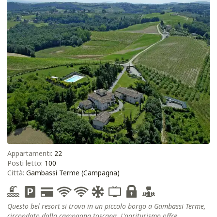
Appartamenti:
22
Posti letto:
100
Città:
Gambassi Terme (Campagna)
Questo bel resort si trova in un piccolo borgo a Gambassi Terme,
circondato dalla campagna toscana. L'agriturismo offre