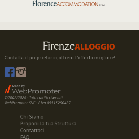
Contatta il proprietario, ottieni l'offerta migliore!
©2002/2026 · Tutti i diritti riservati
WebPromoter SNC · P.Iva 05515250487
Chi Siamo
Proponi la tua Struttura
Contattaci
FAQ