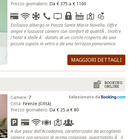
Prezzo giornaliero:
Da € 375 a € 1100
Esclusivo albergo in Piazza Santa Maria Novella. Offre
ampie e lussuose camere con comfort di qualitÃ . Inoltre
l'hotel 4 stelle Ã¨ dotato di un cortile rcoperto da una
piccola cupola in vetro e da una terrazza panoramica
MAGGIORI DETTAGLI
BOOKING
ONLINE
Selezionato da
Camere:
7
Città:
Firenze (Città)
Prezzo giornaliero:
Da € 25 a € 80
A due passi dall'Accademia, caratterizzato da accoglienti
camere con servizio di prima colazione, quest'ostello Ã¨ il