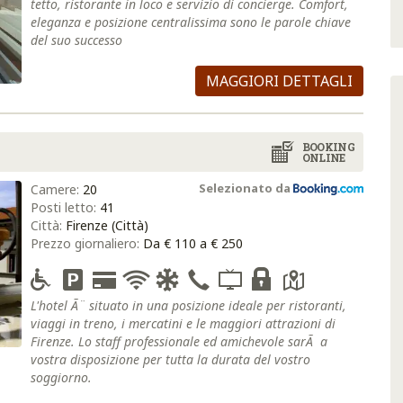
tetto, ristorante in loco e servizio di concierge. Comfort,
eleganza e posizione centralissima sono le parole chiave
del suo successo
MAGGIORI DETTAGLI
BOOKING
ONLINE
Selezionato da
Camere:
20
Posti letto:
41
Città:
Firenze (Città)
Prezzo giornaliero:
Da € 110 a € 250
L'hotel Ã¨ situato in una posizione ideale per ristoranti,
viaggi in treno, i mercatini e le maggiori attrazioni di
Firenze. Lo staff professionale ed amichevole sarÃ a
vostra disposizione per tutta la durata del vostro
soggiorno.