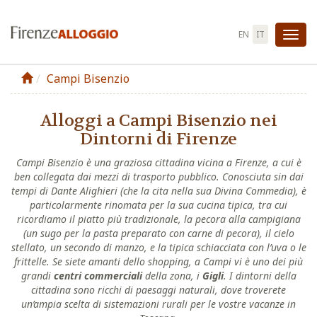
EN
IT
Att
la
Campi Bisenzio
nav
Alloggi a Campi Bisenzio nei
Dintorni di Firenze
Campi Bisenzio è una graziosa cittadina vicina a Firenze, a cui è
ben collegata dai mezzi di trasporto pubblico. Conosciuta sin dai
tempi di Dante Alighieri (che la cita nella sua
Divina Commedia
), è
particolarmente rinomata per la sua cucina tipica, tra cui
ricordiamo il piatto più tradizionale, la
pecora alla campigiana
(un sugo per la pasta preparato con carne di pecora), il
cielo
stellato
, un secondo di manzo, e la tipica
schiacciata con l’uva
o le
frittelle
. Se siete amanti dello shopping, a Campi vi è uno dei più
grandi
centri commerciali
della zona, i
Gigli
. I dintorni della
cittadina sono ricchi di paesaggi naturali, dove troverete
un’ampia scelta di sistemazioni rurali per le vostre vacanze in